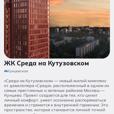
ЖК Среда на Кутузовском
Ж
Кунцевская
«Среда на Кутузовском» — новый жилой комплекс
«
от девелопера «Среда», расположенный в одном из
б
самых престижных и зеленых районов Москвы —
О
Кунцево. Проект создается для тех, кто ценит
п
личный комфорт, умеет осознанно распоряжаться
д
временем и стремится к внутренней гармонии. Это
г
пространство, которое становится личной точкой
П