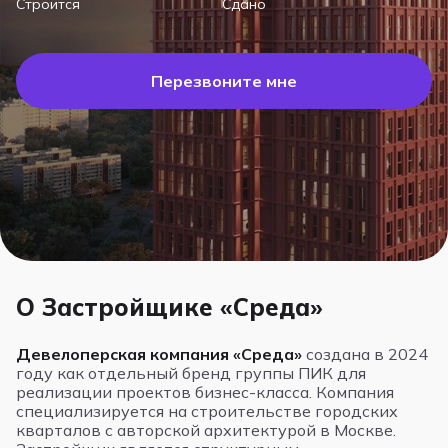
Строится
Сдано
Перезвоните мне
О Застройщике «Среда»
Девелоперская компания «Среда»
создана в 2024
году как отдельный бренд группы ПИК для
реализации проектов бизнес-класса. Компания
специализируется на строительстве городских
кварталов с авторской архитектурой в Москве.