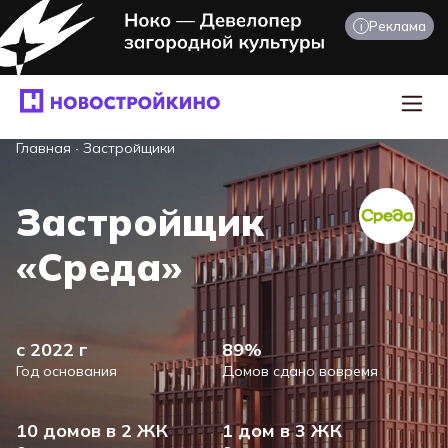
i
Реклама
Главная
·
Застройщики
Застройщик
«Среда»
с 2022 г
89%
Год основания
Домов сдано вовремя
10 домов в 2 ЖК
1 дом в 3 ЖК