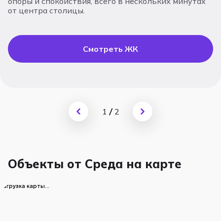
опоры и спокойствия, всего в нескольких минутах
ф
от центра столицы.
е
и
Смотреть ЖК
1
/
2
Объекты от Среда на карте
загрузка карты...