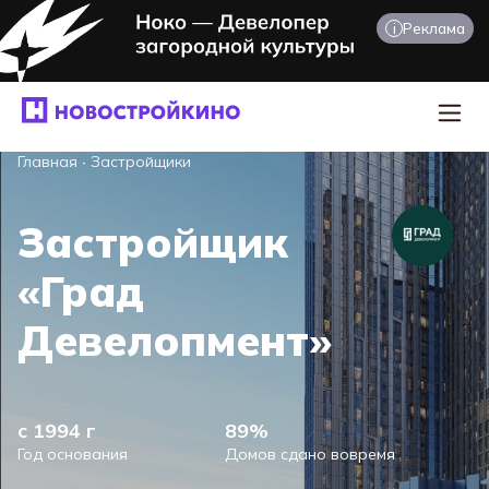
i
Реклама
Главная
·
Застройщики
Застройщик
«Град
Девелопмент»
с 1994 г
89%
Год основания
Домов сдано вовремя