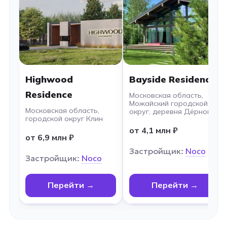
Highwood
Bayside Residence
Residence
Московская область,
Можайский городской
Московская область,
округ, деревня Дёрново
городской округ Клин
от 4,1 млн ₽
от 6,9 млн ₽
Застройщик:
Noco
Застройщик:
Noco
Перейти →
Перейти →