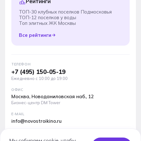
Рейтинги
ТОП-30 клубных поселков Подмосковья
ТОП-12 поселков у воды
Топ элитных ЖК Москвы
Все рейтинги
ТЕЛЕФОН
+7 (495) 150-05-19
Ежедневно с 10:00 до 19:00
ОФИС
Москва, Новоданиловская наб., 12
Бизнес-центр DM Tower
E-MAIL
info@novostroikino.ru
Медиакит проекта: форматы рекламы, охваты и
аудитория
Мы собираем cookie, чтобы