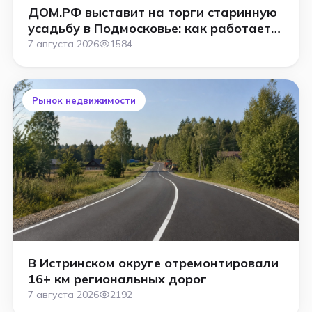
ДОМ.РФ выставит на торги старинную
усадьбу в Подмосковье: как работает
аукцион
7 августа 2026
1584
Рынок недвижимости
В Истринском округе отремонтировали
16+ км региональных дорог
7 августа 2026
2192