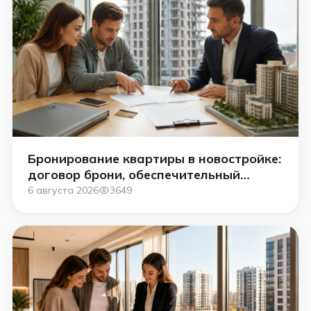
Бронирование квартиры в новостройке:
договор брони, обеспечительный
платёж и как вернуть деньги в 2026
6 августа 2026
3649
году