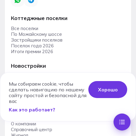
Коттеджные поселки
Все поселки
По Можайскому шоссе
Застройщики поселков
Поселок года 2026
Итоги премии 2026
Новостройки
Все новостройки
Поиск по карте
Мы собираем cookie, чтобы
Рядом с метро
сделать навигацию по нашему
Хорошо
Ипотечный калькулятор
сайту простой и безопасной для
Застройщики
вас
Как это работает?
О проекте
О компании
Справочный центр
Журнал