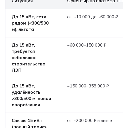
Ситуация
Ориентир по плате за ТП
До 15 кВт, сети
от ~10 000 до ~60 000 ₽
рядом (<300/500
м), льгота
До 15 кВт,
~60 000–150 000 ₽
требуется
небольшое
строительство
ЛЭП
До 15 кВт,
~150 000–358 000 ₽
удалённость
>300/500 м, новая
опора/линия
Свыше 15 кВт
от ~200 000 ₽ и выше
(полный тариф,