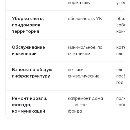
нормативу
утепл
Уборка снега,
обязанность УК
обяза
придомовая
собст
территория
найм)
Обслуживание
минимальное, по
котёл,
инженерии
счётчикам
плано
Взносы на общую
нет или
членс
инфраструктуру
символические
посёлк
год
Ремонт кровли,
капремонт дома
полно
фасада,
— за счёт
собст
коммуникаций
фонда