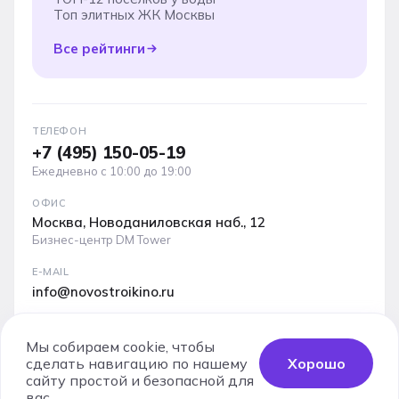
Топ элитных ЖК Москвы
Все рейтинги
ТЕЛЕФОН
+7 (495) 150-05-19
Ежедневно с 10:00 до 19:00
ОФИС
Москва, Новоданиловская наб., 12
Бизнес-центр DM Tower
E-MAIL
info@novostroikino.ru
Медиакит проекта: форматы рекламы, охваты и
аудитория
Мы собираем cookie, чтобы
сделать навигацию по нашему
Хорошо
Скачать PDF
сайту простой и безопасной для
вас