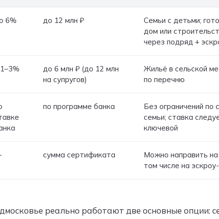
о 6%
до 12 млн ₽
Семьи с детьми; гот
дом или строительс
через подряд + эскр
,1–3%
до 6 млн ₽ (до 12 млн
Жильё в сельской м
на супругов)
по перечню
о
по программе банка
Без ограничений по 
тавке
семьи; ставка следу
анка
ключевой
—
сумма сертификата
Можно направить на
том числе на эскроу
дмосковье реально работают две основные опции: се