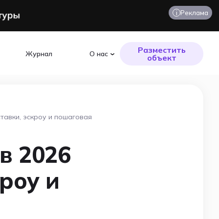
i
Реклама
Разместить
Журнал
О нас
объект
ставки, эскроу и пошаговая
в 2026
кроу и