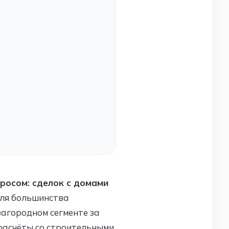
росом: сделок с домами
ля большинства
загородном сегменте за
 расчёты со строительными