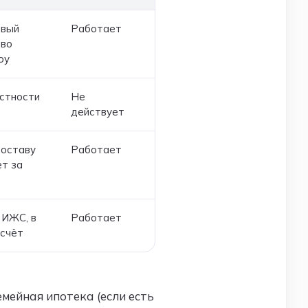
овый
Работает
тво
оу
естности
Не
действует
составу
Работает
ет за
 ИЖС, в
Работает
-счёт
мейная ипотека (если есть