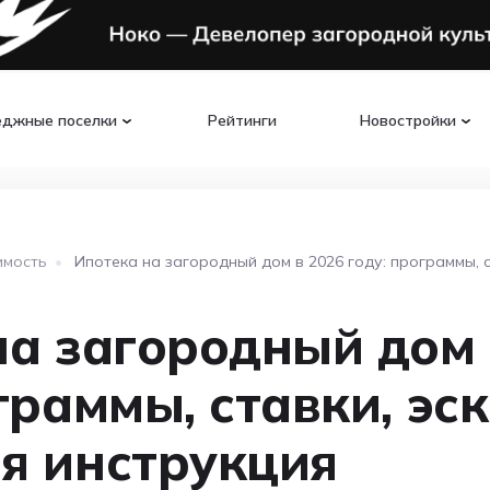
еджные поселки
Рейтинги
Новостройки
имость
•
Ипотека на загородный дом в 2026 году: программы, 
на загородный дом 
граммы, ставки, эс
я инструкция