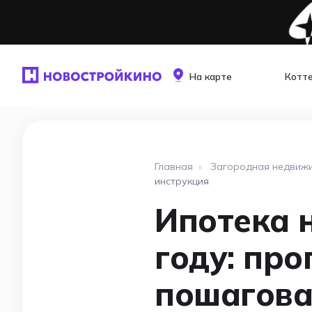
На карте
Котт
Главная
•
Загородная недвиж
инструкция
Ипотека 
году: про
пошагова