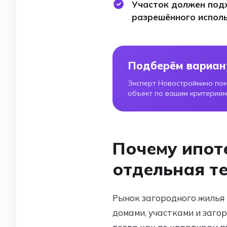
Участок должен подх
разрешённого исполь
Подберём вариан
Эксперт Новостройкино по
объект по вашим критериям
Почему ипот
отдельная т
Рынок загородного жилья 
домами, участками и заго