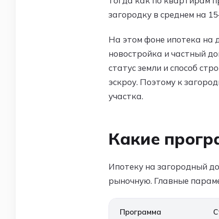
тогда как по квартирам п
загородку в среднем на 1
На этом фоне ипотека на 
новостройка и частный до
статус земли и способ стр
эскроу. Поэтому к загоро
участка.
Какие прогр
Ипотеку на загородный до
рыночную. Главные параме
Программа
С