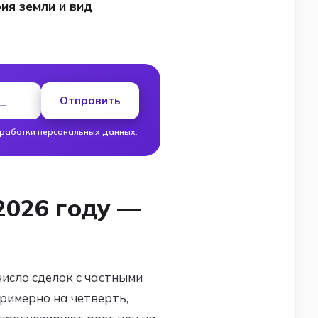
ия земли и вид
а
Отправить
бработки персональных данных
.
2026 году —
число сделок с частными
римерно на четверть,