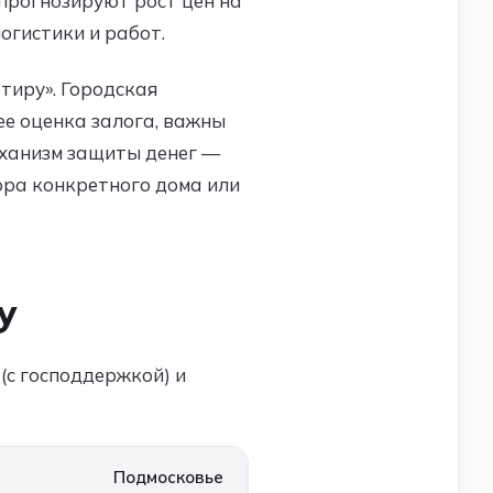
прогнозируют рост цен на
огистики и работ.
тиру». Городская
ее оценка залога, важны
механизм защиты денег —
ора конкретного дома или
у
(с господдержкой) и
Подмосковье