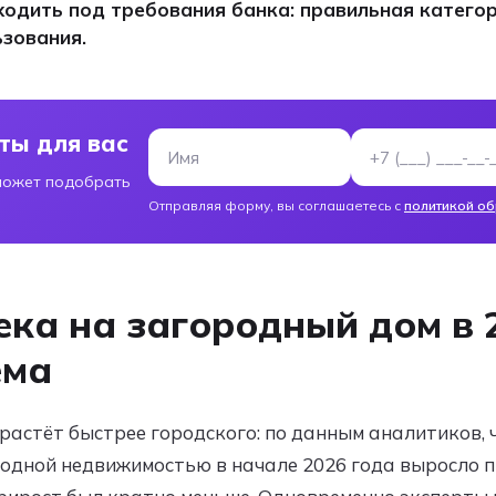
одить под требования банка: правильная категор
зования.
ты для вас
Имя
Номер телефон
может подобрать
Отправляя форму, вы соглашаетесь с
политикой о
ека на загородный дом в 
ема
растёт быстрее городского: по данным аналитиков, 
родной недвижимостью в начале 2026 года выросло п