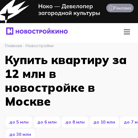
i
Реклама
Главная
·
Новостройки
Купить квартиру за
12 млн в
новостройке в
Москве
до 5 млн
до 6 млн
до 8 млн
до 10 млн
до 7 
до 30 млн