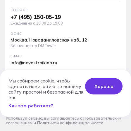
ТЕЛЕФОН
+7 (495) 150-05-19
Ежедневно с 10:00 до 19:00
ОФИС
Москва, Новоданиловская наб., 12
Бизнес-центр DM Tower
E-MAIL
info@novostroikino.ru
Медиакит проекта: форматы рекламы, охваты и
аудитория
Мы собираем cookie, чтобы
сделать навигацию по нашему
Хорошо
Скачать PDF
сайту простой и безопасной для
вас
Как это работает?
Юридические документы
Карта сайта
Используя сервис, вы соглашаетесь с
Пользовательским
соглашением
и
Политикой конфиденциальности