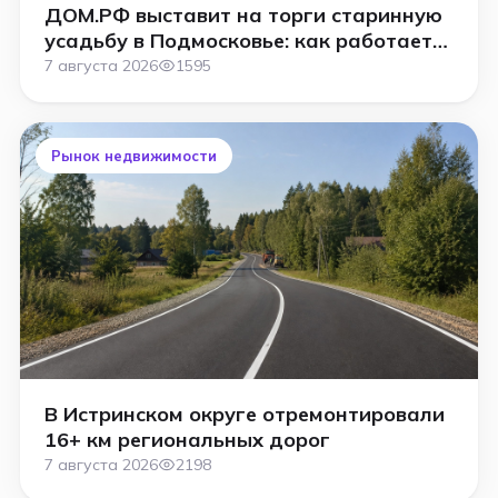
ДОМ.РФ выставит на торги старинную
усадьбу в Подмосковье: как работает
аукцион
7 августа 2026
1595
Рынок недвижимости
В Истринском округе отремонтировали
16+ км региональных дорог
7 августа 2026
2198