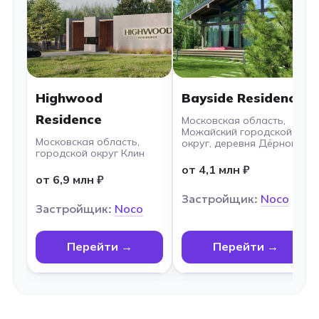
Highwood
Bayside Residence
Residence
Московская область,
Можайский городской
Московская область,
округ, деревня Дёрново
городской округ Клин
от 4,1 млн ₽
от 6,9 млн ₽
Застройщик:
Noco
Застройщик:
Noco
Перейти →
Перейти →