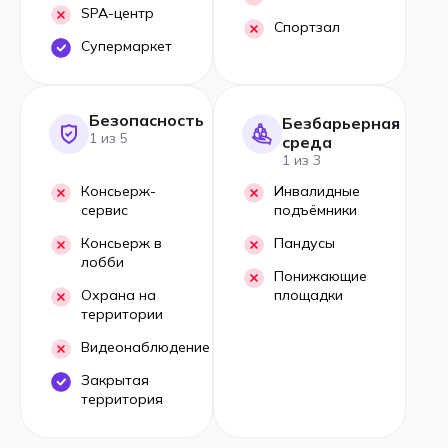
SPA-центр
Спортзал
Супермаркет
Безопасность
Безбарьерная
1 из 5
среда
1 из 3
Консьерж-
Инвалидные
сервис
подъёмники
Консьерж в
Пандусы
лобби
Понижающие
Охрана на
площадки
территории
Видеонаблюдение
Закрытая
территория