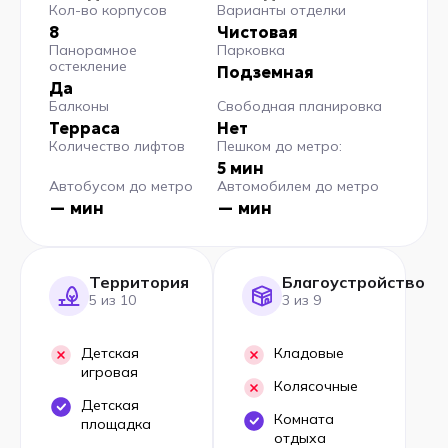
Кол-во корпусов
Варианты отделки
8
Чистовая
Панорамное
Парковка
остекление
Подземная
Да
Балконы
Свободная планировка
Терраса
Нет
Количество лифтов
Пешком до метро:
5 мин
Автобусом до метро
Автомобилем до метро
— мин
— мин
Территория
Благоустройство
5 из 10
3 из 9
Детская
Кладовые
игровая
Колясочные
Детская
Комната
площадка
отдыха