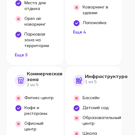
Места для
Коворкинг в
отдыха
здании
Open air
Лапомойка
коворкинг
Еще 4
Парковая
зона на
территории
Еще 5
Коммерческая
Инфраструктура
зона
1 из 5
2 из 5
Фитнес-центр
Бассейн
Кафе и
Детский сад
рестораны
Образовательный
Офисный
центр
центр
Школа