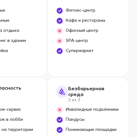
ые
Фитнес-центр
чные
Кафе и рестораны
а отдыха
Офисный центр
инг в здании
SPA-центр
ойка
Супермаркет
пасность
Безбарьерная
среда
2 из 3
рж-сервис
Инвалидные подъёмники
рж в лобби
Пандусы
 на территории
Понижающие площадки