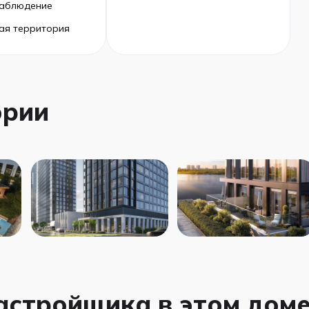
аблюдение
ая территория
ории
застройщика в этом дом