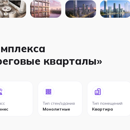
омплекса
реговые кварталы»
асс
Тип стен/здания
Тип помещений
знес
Монолитные
Квартира