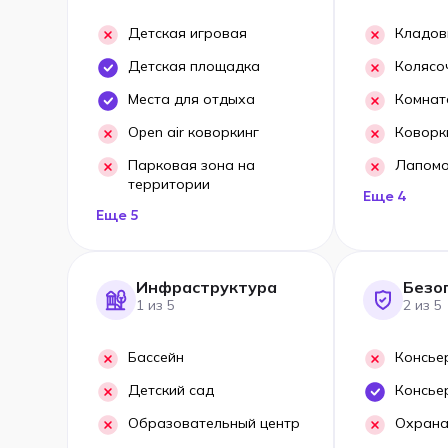
Детская игровая
Кладов
Детская площадка
Колясо
Места для отдыха
Комнат
Open air коворкинг
Коворк
Парковая зона на
Лапом
территории
Еще 4
Еще 5
Инфраструктура
Безо
1 из 5
2 из 5
Бассейн
Консье
Детский сад
Консье
Образовательный центр
Охрана