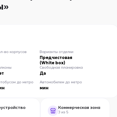
ы»
л-во корпусов
Варианты отделки
Предчистовая
(White box)
алконы
Свободная планировка
ет
Да
втобусом до метро
Автомобилем до метро
ин
мин
оустройство
Коммерческая зона
3 из 5