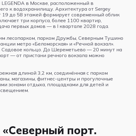
 LEGENDA в Москве, расположенный в
его к водохранилищу. Архитектура от Sergey
от 19 до 58 этажей формирует современный облик
ключает три корпуса, более 1100 квартир,
ача первых домов — в I квартале 2028 года.
ким лесопарком, парком Дружбы, Северным Тушино
анции метро «Беломорская» и «Речной вокзал».
и Садовое кольцо. До Шереметьево — 20 минут на
порт — от пристани речного вокзала можно
режная длиной 3,2 км, соединённая с парком
ораны, магазины, фитнес-центры и прогулочные
ыми зонами отдыха, площадками для детей и
освещением.
 «Северный порт.