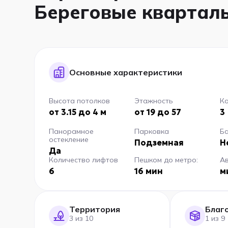
Береговые квартал
Основные характеристики
Высота потолков
Этажность
Ко
от 3.15 до 4 м
от 19 до 57
3
Панорамное
Парковка
Б
остекление
Подземная
Н
Да
Количество лифтов
Пешком до метро:
А
6
16 мин
м
Территория
Благ
3 из 10
1 из 9