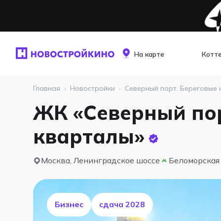
На карте
Котт
Главная
·
Новостройки
·
Северный порт. Береговые
ЖК «Северный пор
кварталы»
Москва, Ленинградское шоссе
Беломорская
Бизнес
cдача 2028