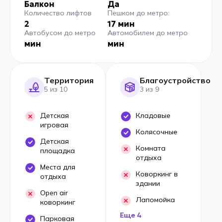
Балкон
Да
Количество лифтов
Пешком до метро:
2
17 мин
Автобусом до метро
Автомобилем до метро
мин
мин
Территория
Благоустройство
5 из 10
3 из 9
Детская
Кладовые
игровая
Колясочные
Детская
Комната
площадка
отдыха
Места для
Коворкинг в
отдыха
здании
Open air
Лапомойка
коворкинг
Еще 4
Парковая