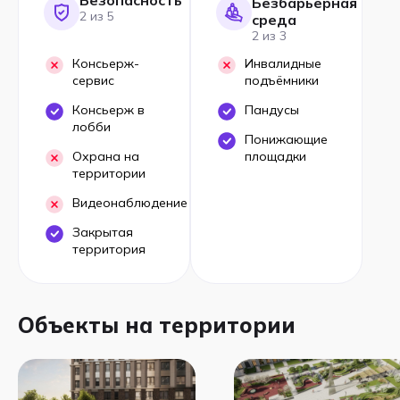
Безопасность
Безбарьерная
2 из 5
среда
2 из 3
Консьерж-
Инвалидные
сервис
подъёмники
Консьерж в
Пандусы
лобби
Понижающие
Охрана на
площадки
территории
Видеонаблюдение
Закрытая
территория
Объекты на территории