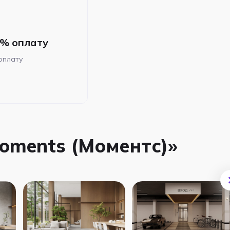
0% оплату
оплату
oments (Моментс)»