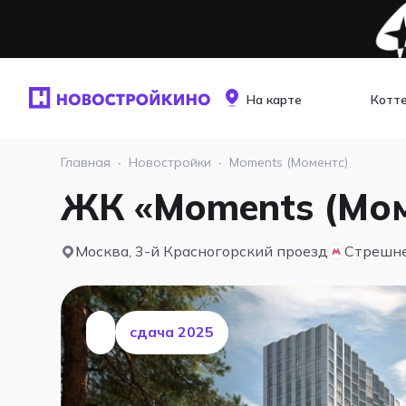
На карте
Котт
Главная
·
Новостройки
·
Moments (Моментс)
ЖК «Moments (Мом
Москва, 3-й Красногорский проезд
Стрешн
cдача 2025