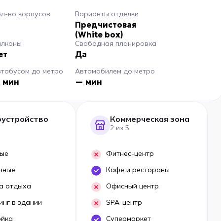
л-во корпусов
Варианты отделки
Предчистовая
(White box)
алконы
Свободная планировка
ет
Да
втобусом до метро
Автомобилем до метро
 мин
— мин
оустройство
Коммерческая зона
2 из 5
ые
Фитнес-центр
чные
Кафе и рестораны
а отдыха
Офисный центр
инг в здании
SPA-центр
ойка
Супермаркет