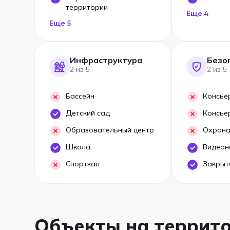
территории
Еще 4
Еще 5
Инфраструктура
Безо
2 из 5
2 из 5
Бассейн
Консье
Детский сад
Консье
Образовательный центр
Охрана
Школа
Видеон
Спортзал
Закрыт
Объекты на террит