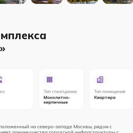
омплекса
»
асс
Тип стен/здания
Тип помещений
Монолитно-
Квартира
кирпичные
положенный на северо-западе Москвы, рядом с
иняет преимущества городской инфраструктуры с