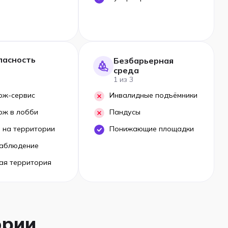
пасность
Безбарьерная
среда
1 из 3
рж-сервис
Инвалидные подъёмники
рж в лобби
Пандусы
 на территории
Понижающие площадки
аблюдение
ая территория
ории