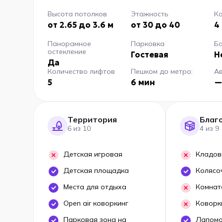
Высота потолков
Этажность
Ко
от 2.65 до 3.6 м
от 30 до 40
4
Панорамное
Парковка
Б
остекление
Гостевая
Н
Да
Количество лифтов
Пешком до метро:
А
5
6 мин
—
Территория
Благ
6 из 10
4 из 9
Детская игровая
Кладов
Детская площадка
Колясо
Места для отдыха
Комнат
Open air коворкинг
Коворк
Парковая зона на
Лапом