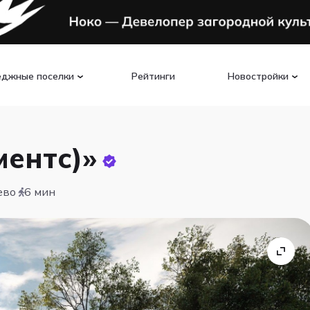
еджные поселки
Рейтинги
Новостройки
ентс)»
ево
6 мин