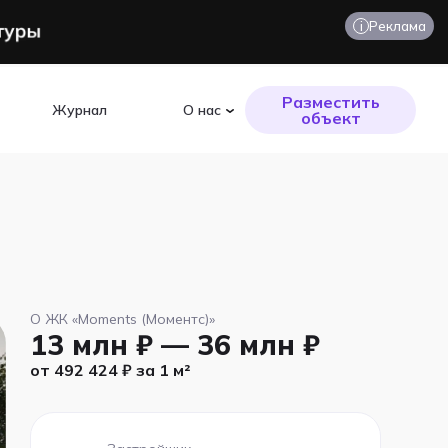
i
Реклама
Разместить
Журнал
О нас
объект
О ЖК «Moments (Моментс)»
13 млн ₽ — 36 млн ₽
от 492 424 ₽ за 1 м²