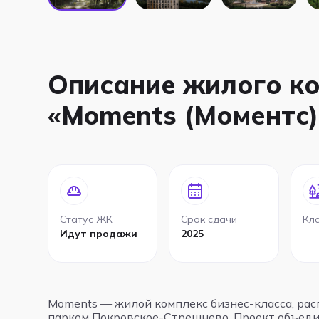
Описание жилого к
«Moments (Моментс)
Статус ЖК
Срок сдачи
Кл
Идут продажи
2025
Moments — жилой комплекс бизнес-класса, рас
парком Покровское-Стрешнево. Проект объед