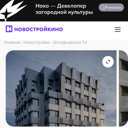
i
Реклама
Главная
·
Новостройки
·
Алтуфьевское 53