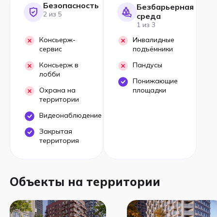
Безопасность
Безбарьерная
2 из 5
среда
1 из 3
Консьерж-
Инвалидные
сервис
подъёмники
Консьерж в
Пандусы
лобби
Понижающие
Охрана на
площадки
территории
Видеонаблюдение
Закрытая
территория
Объекты на территории