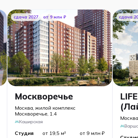
cдача 2027
от 9 млн ₽
cдача 2
Москворечье
LIF
(Ла
Москва, жилой комплекс
Москворечье, 1.4
Москва
Каширская
Варша
Студия
от 19,5 м²
от 9 млн ₽
Студи