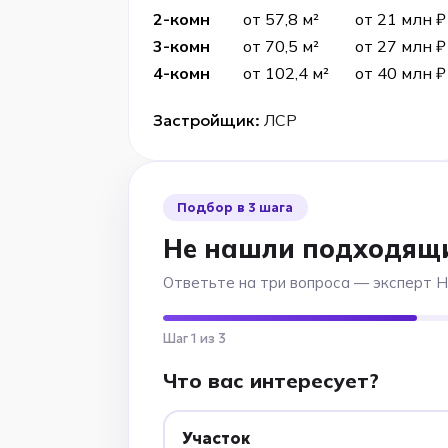
2-комн
от 57,8 м²
от 21 млн ₽
3-комн
от 70,5 м²
от 27 млн ₽
4-комн
от 102,4 м²
от 40 млн ₽
Застройщик:
ЛСР
Подбор в 3 шага
Не нашли подходящ
Ответьте на три вопроса — эксперт 
Шаг 1 из 3
Что вас интересует?
Участок