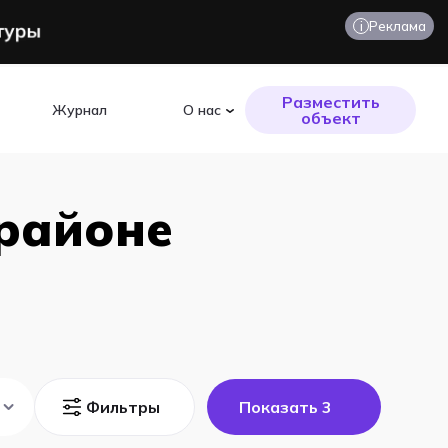
i
Реклама
Разместить
Журнал
О нас
объект
 районе
Фильтры
Показать
3