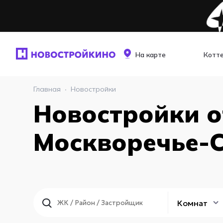
На карте
Котт
Главная
·
Новостройки
Новостройки о
Москворечье-
Комнат