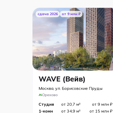
cдача 2026
от 9 млн ₽
WAVE (Вейв)
Москва, ул. Борисовские Пруды
Орехово
Студия
от 20,7 м²
от 9 млн ₽
1-комн
от 34,9 м²
от 15 млн ₽