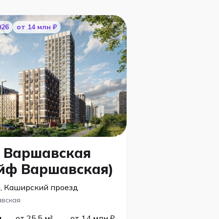
026
от 14 млн ₽
E Варшавская
йф Варшавская)
, Каширский проезд
вская
я
от 25,5 м²
от 14 млн ₽