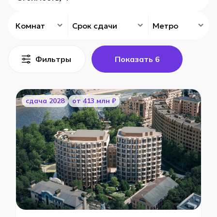
Комнат
Срок сдачи
Метро
Фильтры
Показать
6
cдача 2028
от 413 млн ₽