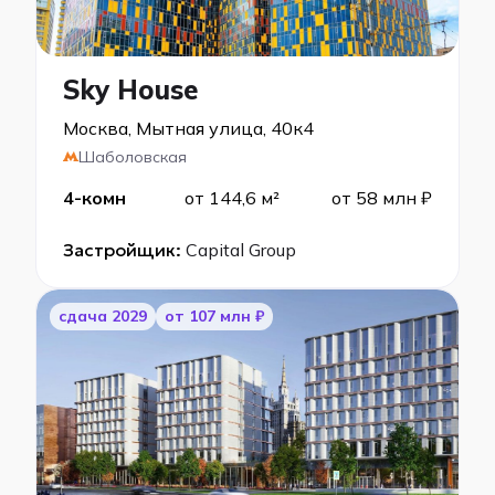
Sky House
Москва, Мытная улица, 40к4
Шаболовская
4-комн
от 144,6 м²
от 58 млн ₽
Застройщик:
Capital Group
cдача 2029
от 107 млн ₽