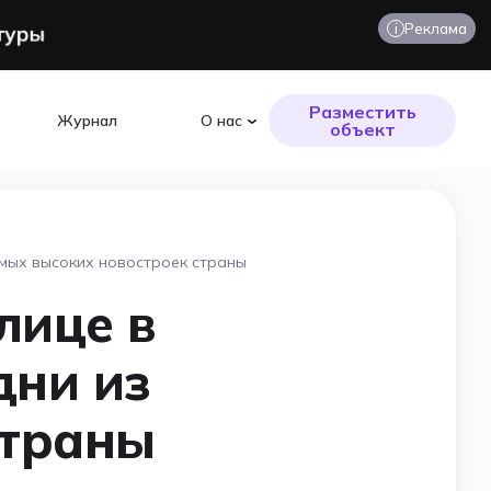
i
Реклама
Разместить
Журнал
О нас
объект
амых высоких новостроек страны
лице в
дни из
страны