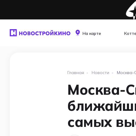
На карте
Котт
Главная
•
Новости
•
Москва-С
Москва-Си
ближайши
самых вы