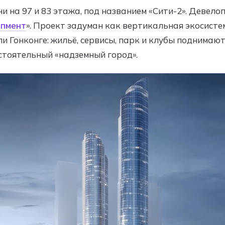
и на 97 и 83 этажа, под названием «Сити-2». Девел
опмент
». Проект задуман как вертикальная экосисте
и Гонконге: жильё, сервисы, парк и клубы поднимают
стоятельный «надземный город».