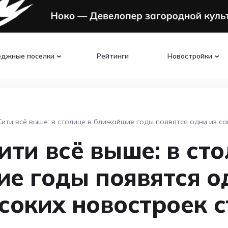
еджные поселки
Рейтинги
Новостройки
ити всё выше: в столице в ближайшие годы появятся одни из с
ти всё выше: в сто
е годы появятся о
соких новостроек 