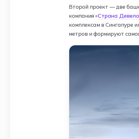
Второй проект — две башн
компания «
Страна Девел
комплексам в Сингапуре ил
метров и формируют само