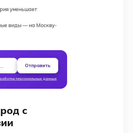
трия уменьшает
ные виды — на Москву-
а
Отправить
бработки персональных данных
.
род с
зии