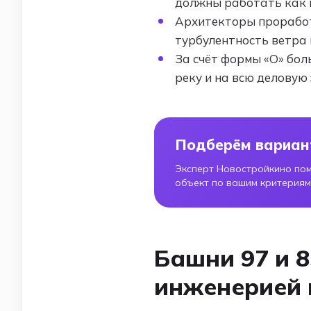
должны работать как 
Архитекторы проработ
турбулентность ветра 
За счёт формы «О» бо
реку и на всю деловую 
Подберём вариан
Эксперт Новостройкино по
объект по вашим критериям
Башни 97 и 8
инженерией 