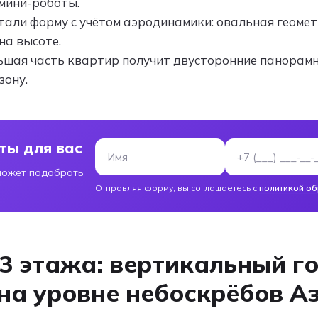
мини-роботы.
али форму с учётом аэродинамики: овальная геоме
на высоте.
льшая часть квартир получит двусторонние панорам
зону.
ты для вас
Имя
Номер телефон
может подобрать
Отправляя форму, вы соглашаетесь с
политикой о
3 этажа: вертикальный го
на уровне небоскрёбов А