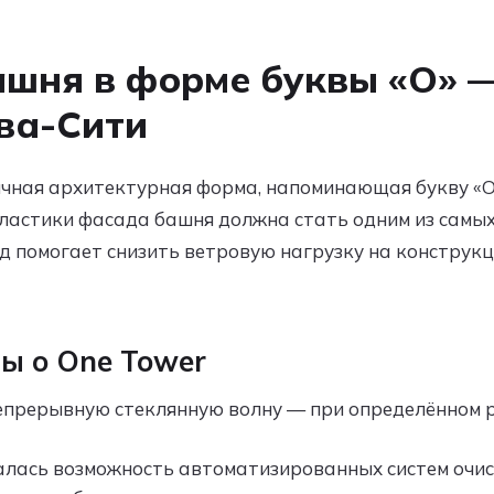
башня в форме буквы «О» 
ва-Сити
чная архитектурная форма, напоминающая букву «О»
ластики фасада башня должна стать одним из самых
д помогает снизить ветровую нагрузку на конструк
ы о One Tower
епрерывную стеклянную волну — при определённом 
алась возможность автоматизированных систем очис