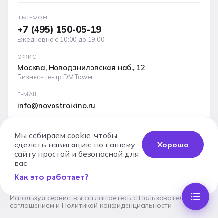
ТЕЛЕФОН
+7 (495) 150-05-19
Ежедневно с 10:00 до 19:00
ОФИС
Москва, Новоданиловская наб., 12
Бизнес-центр DM Tower
E-MAIL
info@novostroikino.ru
Медиакит проекта: форматы рекламы, охваты и
аудитория
Мы собираем cookie, чтобы
сделать навигацию по нашему
Хорошо
Скачать PDF
сайту простой и безопасной для
вас
Как это работает?
Юридические документы
Карта сайта
Используя сервис, вы соглашаетесь с
Пользовательским
соглашением
и
Политикой конфиденциальности