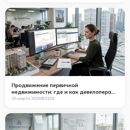
Продвижение первичной
недвижимости: где и как девелоперам
искать покупателей
20 марта 2026
3158